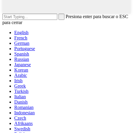
Presiona enter para buscar o ESC
para cerrar
English
French
German
Portuguese
Spanish
Russian
Japanese
Korean
Arabic
Irish
Greek
Turkish
Italian
Danish
Romanian
Indonesian
Czech
Afrikaans
Swedish