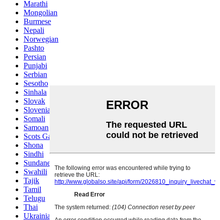
Marathi
Mongolian
Burmese
Nepali
Norwegian
Pashto
Persian
Punjabi
Serbian
Sesotho
Sinhala
Slovak
Slovenian
Somali
Samoan
Scots Gaelic
Shona
Sindhi
Sundanese
Swahili
Tajik
Tamil
Telugu
Thai
Ukrainian